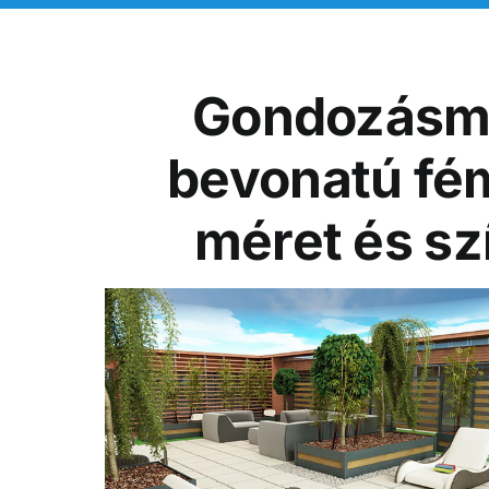
Gondozásme
bevonatú fém
méret és sz