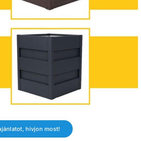
ajánlatot, hívjon most!