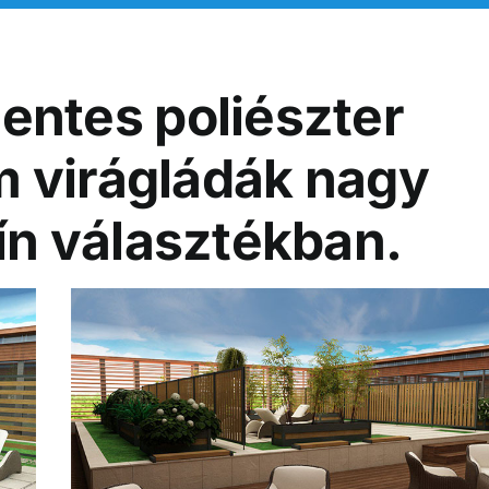
ntes poliészter
 virágládák nagy
ín választékban.