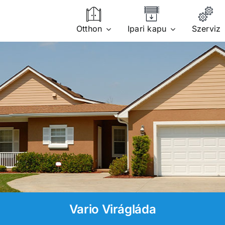
Otthon
Ipari kapu
Szerviz
Vario Virágláda