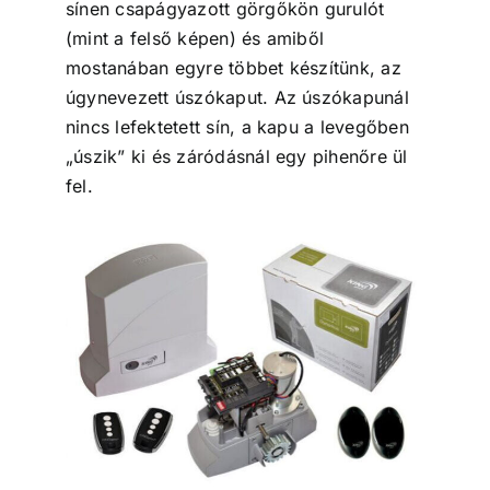
sínen csapágyazott görgőkön gurulót
(mint a felső képen) és amiből
mostanában egyre többet készítünk, az
úgynevezett úszókaput. Az úszókapunál
nincs lefektetett sín, a kapu a levegőben
„úszik” ki és záródásnál egy pihenőre ül
fel.