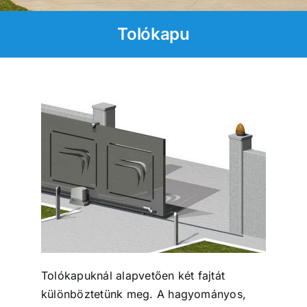
Kapcsolat
Tolókapu
Időpontfoglalás
Tolókapuknál alapvetően két fajtát
különböztetünk meg. A hagyományos,