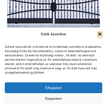
Sütik kezelése
Téli karbantartás
Sütiket használunk a tartalmak és hirdetések személyre szabásához,
közösségi funkciók biztosításához, valamint weboldalforgalmunk
elemzéséhez. Ezenkívül közösségi média-, hirdető- és elemező
partnereinkkel megosztjuk az Ön weboldalhasználatra vonatkozó
adatait, akik kombinálhatják az adatokat más olyan adatokkal,
amelyeket Ön adott meg számukra vagy az Ön által használt más
szolgáltatásokból gyűjtöttek.
Elfogadom
Elutasítom
7400 Kaposvár, Borovitz u. 8. (volt SÁÉV telep)