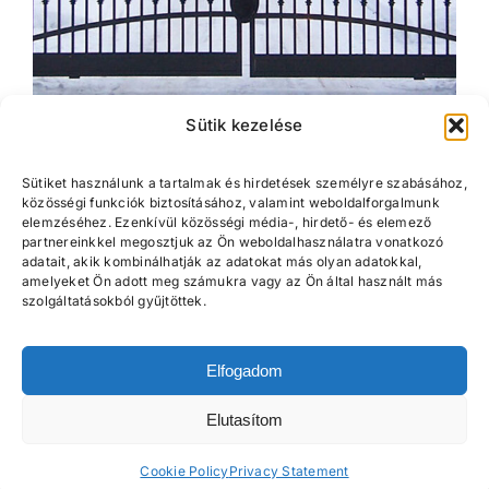
Sütik kezelése
Téli karbantartás
Sütiket használunk a tartalmak és hirdetések személyre szabásához,
közösségi funkciók biztosításához, valamint weboldalforgalmunk
elemzéséhez. Ezenkívül közösségi média-, hirdető- és elemező
partnereinkkel megosztjuk az Ön weboldalhasználatra vonatkozó
adatait, akik kombinálhatják az adatokat más olyan adatokkal,
amelyeket Ön adott meg számukra vagy az Ön által használt más
szolgáltatásokból gyűjtöttek.
Elfogadom
Elutasítom
7400 Kaposvár, Borovitz u. 8. (volt SÁÉV telep)
|
+36 30 722 6410
|
garazskapuservice@gmail.com
Cookie Policy
Privacy Statement