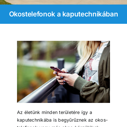
Kapcsolat
Okostelefonok a kaputechnikában
Időpontfoglalás
Az életünk minden területére így a
kaputechnikába is begyűrűznek az okos-