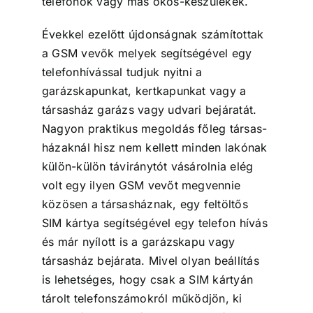
telefonok vagy más okos-készülékek.
Évekkel ezelőtt újdonságnak számítottak
a GSM vevők melyek segítségével egy
telefonhívással tudjuk nyitni a
garázskapunkat, kertkapunkat vagy a
társasház garázs vagy udvari bejáratát.
Nagyon praktikus megoldás főleg társas-
házaknál hisz nem kellett minden lakónak
külön-külön táviránytót vásárolnia elég
volt egy ilyen GSM vevőt megvennie
közösen a társasháznak, egy feltöltős
SIM kártya segítségével egy telefon hívás
és már nyílott is a garázskapu vagy
társasház bejárata. Mivel olyan beállítás
is lehetséges, hogy csak a SIM kártyán
tárolt telefonszámokról működjön, ki