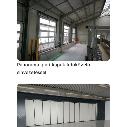
Panoráma ipari kapuk tetőkövető
sínvezetéssel