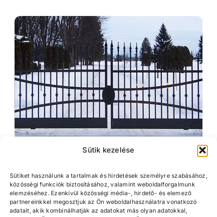
Sütik kezelése
Téli karbantartás
Sütiket használunk a tartalmak és hirdetések személyre szabásához,
közösségi funkciók biztosításához, valamint weboldalforgalmunk
elemzéséhez. Ezenkívül közösségi média-, hirdető- és elemező
partnereinkkel megosztjuk az Ön weboldalhasználatra vonatkozó
adatait, akik kombinálhatják az adatokat más olyan adatokkal,