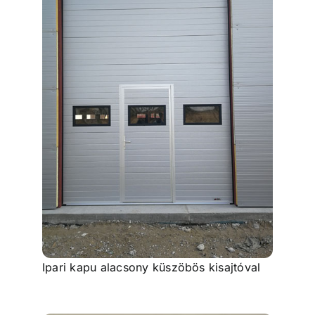
Ipari kapu alacsony küszöbös kisajtóval