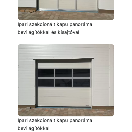
Ipari szekcionált kapu panoráma
bevilágítókkal és kisajtóval
Ipari szekcionált kapu panoráma
bevilágítókkal