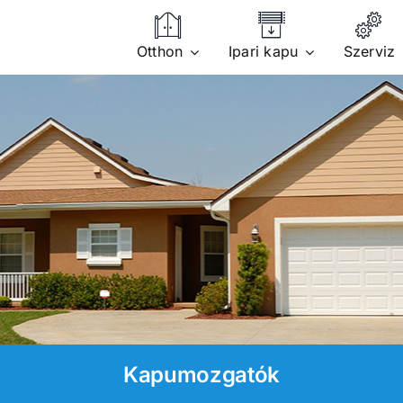
Otthon
Ipari kapu
Szerviz
Kapumozgatók