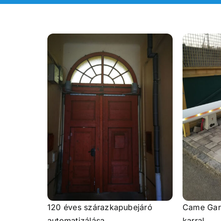
120 éves szárazkapubejáró
Came Gar
automatizálása
karral